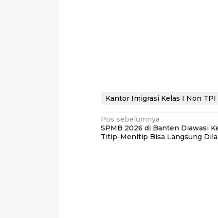
Kantor Imigrasi Kelas I Non TPI
Navigasi
Pos sebelumnya
SPMB 2026 di Banten Diawasi Ket
pos
Titip-Menitip Bisa Langsung Dil