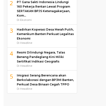
2
PT Gana Sakti Indonesia Lindungi
160 Pekerja Rentan Lewat Program
SERTAKAN BPJS Ketenagakerjaan,
Kom…
Di Ekonomi
3
Hadirkan Koperasi Desa Merah Putih,
Kemenkum Banten Perkuat Legalitas
Ekonomi
Di Headline
4
Resmi Dilindungi Negara, Talas
Beneng Pandeglang Kini Miliki
Sertifikat Indikasi Geografis
Di Headline
5
Imigrasi Serang Berencana akan
Berkolaborasi dengan BP3MI Banten,
Perkuat Desa Binaan Cegah TPPO
Di Headline