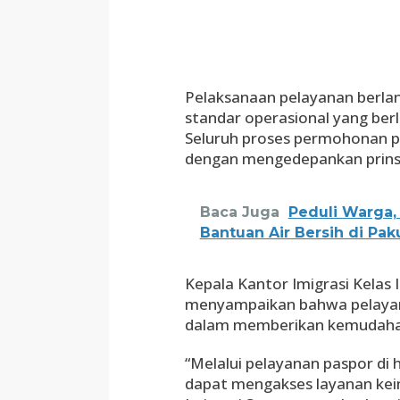
Pelaksanaan pelayanan berlan
standar operasional yang ber
Seluruh proses permohonan p
dengan mengedepankan prinsi
Baca Juga
Peduli Warga
Bantuan Air Bersih di Pak
Kepala Kantor Imigrasi Kelas
menyampaikan bahwa pelayan
dalam memberikan kemudahan
“Melalui pelayanan paspor di 
dapat mengakses layanan keim