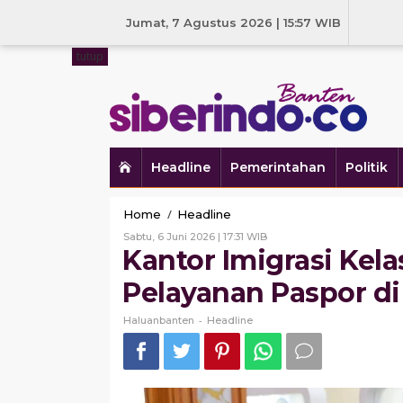
Skip
to
Jumat, 7 Agustus 2026 | 15:57 WIB
content
tutup
Headline
Pemerintahan
Politik
Kantor
/
Home
Headline
Imigrasi
Oleh
Sabtu, 6 Juni 2026 | 17:31 WIB
Kelas
Haluanbanten
Kantor Imigrasi Kela
I
Non
Pelayanan Paspor di
TPI
Serang
-
Haluanbanten
Headline
Gelar
Pelayanan
Paspor
di
Hari