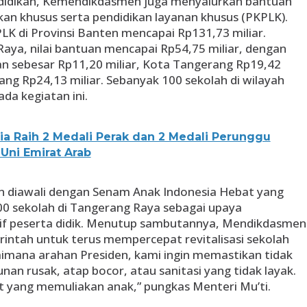
endidikan, Kemendikdasmen juga menyalurkan bantuan
dikan khusus serta pendidikan layanan khusus (PKPLK).
PLK di Provinsi Banten mencapai Rp131,73 miliar.
Raya, nilai bantuan mencapai Rp54,75 miliar, dengan
an sebesar Rp11,20 miliar, Kota Tangerang Rp19,42
ng Rp24,13 miliar. Sebanyak 100 sekolah di wilayah
da kegiatan ini.
ia Raih 2 Medali Perak dan 2 Medali Perunggu
Uni Emirat Arab
n diawali dengan Senam Anak Indonesia Hebat yang
100 sekolah di Tangerang Raya sebagai upaya
f peserta didik. Menutup sambutannya, Mendikdasmen
tah untuk terus mempercepat revitalisasi sekolah
aimana arahan Presiden, kami ingin memastikan tidak
nan rusak, atap bocor, atau sanitasi yang tidak layak.
 yang memuliakan anak,” pungkas Menteri Mu’ti.