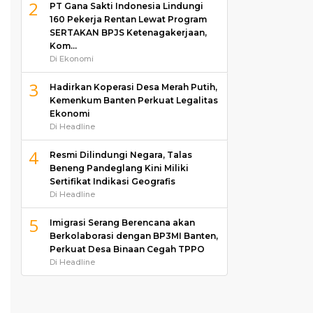
2
PT Gana Sakti Indonesia Lindungi
160 Pekerja Rentan Lewat Program
SERTAKAN BPJS Ketenagakerjaan,
Kom…
Di Ekonomi
3
Hadirkan Koperasi Desa Merah Putih,
Kemenkum Banten Perkuat Legalitas
Ekonomi
Di Headline
4
Resmi Dilindungi Negara, Talas
Beneng Pandeglang Kini Miliki
Sertifikat Indikasi Geografis
Di Headline
5
Imigrasi Serang Berencana akan
Berkolaborasi dengan BP3MI Banten,
Perkuat Desa Binaan Cegah TPPO
Di Headline