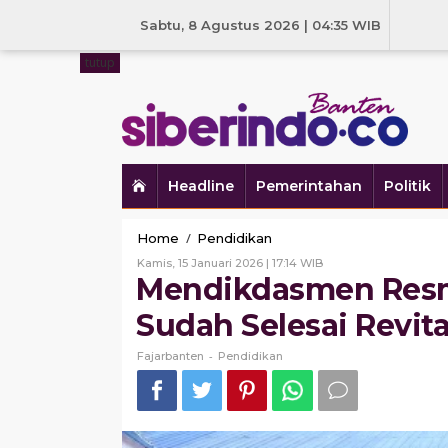
Skip
to
Sabtu, 8 Agustus 2026 | 04:35 WIB
content
tutup
Headline
Pemerintahan
Politik
Mendikdasmen
/
Home
Pendidikan
Resmikan
Oleh
Kamis, 15 Januari 2026 | 17:14 WIB
100
Fajarbanten
Mendikdasmen Resm
Sekolah
yang
Sudah Selesai Revita
Sudah
Selesai
-
Fajarbanten
Pendidikan
Revitalisasi
di
Tangerang
Raya