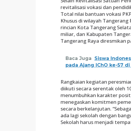
Selain Revitalisasi Satuan P
revitalisasi vokasi dan pendi
Total nilai bantuan vokasi PK
Khusus di wilayah Tangerang 
rincian Kota Tangerang Selat
miliar, dan Kabupaten Tangera
Tangerang Raya diresmikan pa
Baca Juga
Siswa Indones
pada Ajang IChO ke-57 di 
Rangkaian kegiatan peresmia
diikuti secara serentak oleh 
menumbuhkan karakter positi
menegaskan komitmen pemerin
secara berkelanjutan. “Sebag
ada lagi sekolah dengan bangu
Sekolah harus menjadi tempat