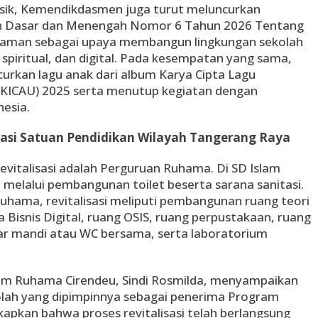
 fisik, Kemendikdasmen juga turut meluncurkan
an Dasar dan Menengah Nomor 6 Tahun 2026 Tentang
aman sebagai upaya membangun lingkungan sekolah
, spiritual, dan digital. Pada kesempatan yang sama,
rkan lagu anak dari album Karya Cipta Lagu
 (KICAU) 2025 serta menutup kegiatan dengan
esia.
sasi Satuan Pendidikan Wilayah Tangerang Raya
evitalisasi adalah Perguruan Ruhama. Di SD Islam
n melalui pembangunan toilet beserta sarana sanitasi.
Ruhama, revitalisasi meliputi pembangunan ruang teori
a Bisnis Digital, ruang OSIS, ruang perpustakaan, ruang
ar mandi atau WC bersama, serta laboratorium
lam Ruhama Cirendeu, Sindi Rosmilda, menyampaikan
ekolah yang dipimpinnya sebagai penerima Program
kapkan bahwa proses revitalisasi telah berlangsung