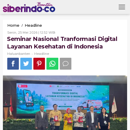
Skip
to
content
Seminar
/
Home
Headline
Nasional
Oleh
Senin, 25 Mei 2026 | 12:52 WIB
Tranformasi
Haluanbanten
Seminar Nasional Tranformasi Digital
Digital
Layanan Kesehatan di Indonesia
Layanan
Kesehatan
-
Haluanbanten
Headline
di
Indonesia