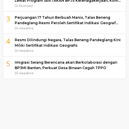
Lewat Program SERTAKAN BPJS Ketenagakerjaan, Kom…
Di Ekonomi
3
Perjuangan 17 Tahun Berbuah Manis, Talas Beneng
Pandeglang Resmi Peroleh Sertifikat Indikasi Geograf…
Di Headline
4
Resmi Dilindungi Negara, Talas Beneng Pandeglang Kini
Miliki Sertifikat Indikasi Geografis
Di Headline
5
Imigrasi Serang Berencana akan Berkolaborasi dengan
BP3MI Banten, Perkuat Desa Binaan Cegah TPPO
Di Headline