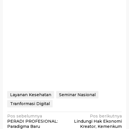
Layanan Kesehatan
Seminar Nasional
Tranformasi Digital
Navigasi
Pos sebelumnya
Pos berikutnya
PERADI PROFESIONAL:
Lindungi Hak Ekonomi
pos
Paradigma Baru
Kreator, Kemenkum