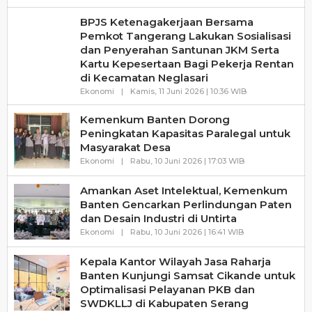
Haluanbanten
BPJS Ketenagakerjaan Bersama
Pemkot Tangerang Lakukan Sosialisasi
dan Penyerahan Santunan JKM Serta
Kartu Kepesertaan Bagi Pekerja Rentan
di Kecamatan Neglasari
Oleh
Ekonomi
|
Kamis, 11 Juni 2026 | 10:36 WIB
Haluanbanten
Kemenkum Banten Dorong
Peningkatan Kapasitas Paralegal untuk
Masyarakat Desa
Oleh
Ekonomi
|
Rabu, 10 Juni 2026 | 17:03 WIB
Haluanbanten
Amankan Aset Intelektual, Kemenkum
Banten Gencarkan Perlindungan Paten
dan Desain Industri di Untirta
Oleh
Ekonomi
|
Rabu, 10 Juni 2026 | 16:41 WIB
Haluanbanten
Kepala Kantor Wilayah Jasa Raharja
Banten Kunjungi Samsat Cikande untuk
Optimalisasi Pelayanan PKB dan
SWDKLLJ di Kabupaten Serang