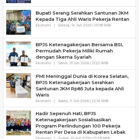
Bupati Serang Serahkan Santunan JKM
Kepada Tiga Ahli Waris Pekerja Rentan
Oleh
Ekonomi
|
Selasa, 14 Juli 2026 | 01:08 WIB
Haluanbanten
BPJS Ketenagakerjaan Bersama BSI,
Permudah Pekerja Miliki Rumah
dengan Skema Syariah
Oleh
Ekonomi
|
Senin, 13 Juli 2026 | 13:22 WIB
Haluanbanten
PMI Meninggal Dunia di Korea Selatan,
BPJS Ketenagakerjaan Serahkan
Santunan JKM Rp85 Juta kepada Ahli
Waris
Oleh
Ekonomi
|
Sabtu, 11 Juli 2026 | 22:14 WIB
Haluanbanten
Hadir Sepenuh Hati, BPJS
Ketenagakerjaan Sosialisasikan
Program Perlindungan 100 Pekerja
Rentan Per Desa di Kabupaten Lebak
Oleh
Ekonomi
|
Jumat, 10 Juli 2026 | 12:09 WIB