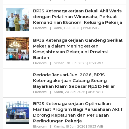
Haluanbanten
BPJS Ketenagakerjaan Bekali Ahli Waris
dengan Pelatihan Wirausaha, Perkuat
Kemandirian Ekonomi Keluarga Pekerja
Oleh
Ekonomi
|
Rabu, 1 Juli 2026 | 17:48 WIB
Haluanbanten
BPJS Ketenagakerjaan Gandeng Serikat
Pekerja dalam Meningkatkan
Kesejahteraan Pekerja di Provinsi
Banten
Oleh
Ekonomi
|
Selasa, 30 Juni 2026 | 11:50 WIB
Haluanbanten
Periode Januari-Juni 2026, BPJS
Ketenagakerjaan Cabang Serang
Bayarkan Klaim Sebesar Rp.513 Miliar
Oleh
Ekonomi
|
Sabtu, 20 Juni 2026 | 01:05 WIB
Haluanbanten
BPJS Ketenagakerjaan Optimalkan
Manfaat Program Bagi Perusahaan Aktif,
Dorong Kepatuhan dan Perluasan
Perlindungan Pekerja
Oleh
Ekonomi
|
Kamis, 18 Juni 2026 | 08:33 WIB