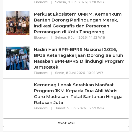
Oleh
Ekonomi
|
Selasa, 9 Juni 2026 | 23:11 WIB
Haluanbanten
Perkuat Ekosistem UMKM, Kemenkum
Banten Dorong Perlindungan Merek,
Indikasi Geografis dan Perseroan
Perorangan di Kota Tangerang
Oleh
Ekonomi
|
Selasa, 9 Juni 2026 | 14:52 WIB
Haluanbanten
Hadiri Hari BPR-BPRS Nasional 2026,
BPJS Ketenagakerjaan Dorong Seluruh
Nasabah BPR-BPRS Dilindungi Program
Jamsostek
Oleh
Ekonomi
|
Senin, 8 Juni 2026 | 10:02 WIB
Haluanbanten
Kemenag Lebak Serahkan Manfaat
Program JKM Kepada Dua Ahli Waris
Guru Madrasah, Total Santunan Hingga
Ratusan Juta
Oleh
Ekonomi
|
Jumat, 5 Juni 2026 | 12:57 WIB
Haluanbanten
Menembus Tembok Akses Keadilan, Paralegal
Siap Jadi Garda Terdepan Banten