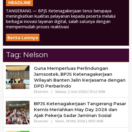
HEADLINE
TANGERANG — BPJS Ketenagakerjaan terus berupaya
meningkatkan kualitas pelayanan kepada peserta melalui
berbagai inovasi layanan digital, salah satunya dengan
mempermudah proses reaktivasi
Berita Lainnya
Tag:
Nelson
Guna Memperluas Perlindungan
Jamsostek, BPJS Ketenagakerjaan
Wilayah Banten Jalin Kerjasama dengan
DPD Perbarindo
Oleh
Ekonomi
|
Selasa, 2 Juni 2026 | 15:42 WIB
Haluanbanten
BPJS Ketenagakerjaan Tangerang Pasar
Kemis Meriahkan May Day 2026 dan
Ajak Pekerja Sadar Jaminan Sosial
Oleh
Ekonomi
|
Senin, 18 Mei 2026 | 09:51 WIB
Haluanbanten