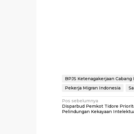
BPJS Ketenagakerjaan Cabang
Pekerja Migran Indonesia
Sa
Navigasi
Pos sebelumnya
Disparbud Pemkot Tidore Priori
pos
Pelindungan Kekayaan Intelektu