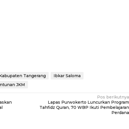
 Kabupaten Tangerang
Ibkar Saloma
ntunan JKM
Pos berikutnya
taskan
Lapas Purwokerto Luncurkan Program
al
Tahfidz Quran, 70 WBP Ikuti Pembelajaran
Perdana