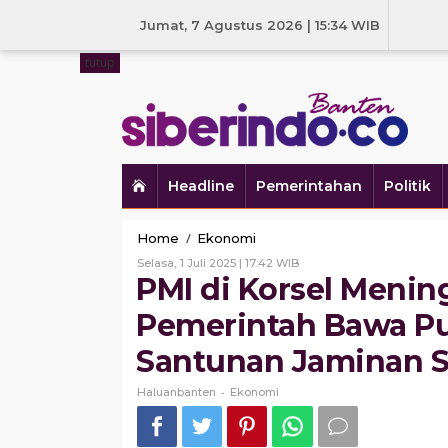
Skip
to
Jumat, 7 Agustus 2026 | 15:34 WIB
content
tutup
Headline
Pemerintahan
Politik
PMI
/
Home
Ekonomi
di
Oleh
Selasa, 1 Juli 2025 | 17:42 WIB
Korsel
Haluanbanten
PMI di Korsel Menin
Meninggal
Akibat
Pemerintah Bawa Pu
Kecelakaan
Kerja,
Santunan Jaminan S
Pemerintah
Bawa
-
Haluanbanten
Ekonomi
Pulang
Jenazah
dan