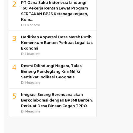
2
PT Gana Sakti Indonesia Lindungi
160 Pekerja Rentan Lewat Program
SERTAKAN BPJS Ketenagakerjaan,
Kom…
Di Ekonomi
3
Hadirkan Koperasi Desa Merah Putih,
Kemenkum Banten Perkuat Legalitas
Ekonomi
Di Headline
4
Resmi Dilindungi Negara, Talas
Beneng Pandeglang Kini Miliki
Sertifikat Indikasi Geografis
Di Headline
5
Imigrasi Serang Berencana akan
Berkolaborasi dengan BP3MI Banten,
Perkuat Desa Binaan Cegah TPPO
Di Headline