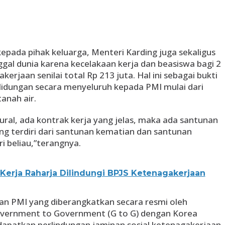
epada pihak keluarga, Menteri Karding juga sekaligus
l dunia karena kecelakaan kerja dan beasiswa bagi 2
erjaan senilai total Rp 213 juta. Hal ini sebagai bukti
idungan secara menyeluruh kepada PMI mulai dari
anah air.
ural, ada kontrak kerja yang jelas, maka ada santunan
ng terdiri dari santunan kematian dan santunan
i beliau,”terangnya.
 Kerja Raharja Dilindungi BPJS Ketenagakerjaan
n PMI yang diberangkatkan secara resmi oleh
vernment to Government (G to G) dengan Korea
dapatkan perlindungan jaminan sosial ketenagakerjaan