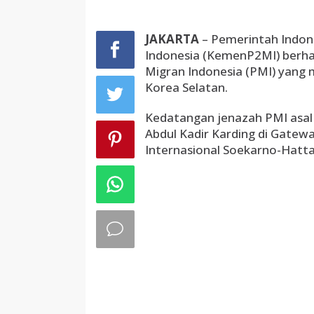
Berikan
Santunan
Jaminan
JAKARTA
– Pemerintah Indon
Sosial
Indonesia (KemenP2MI) berha
Ketenagakerjaan
Migran Indonesia (PMI) yang 
Korea Selatan.
Kedatangan jenazah PMI asal 
Abdul Kadir Karding di Gate
Internasional Soekarno-Hatta